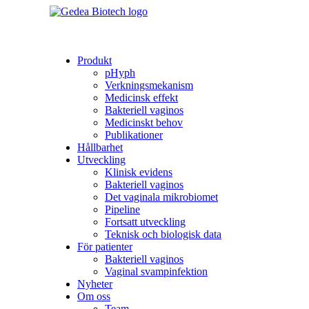
Produkt
pHyph
Verkningsmekanism
Medicinsk effekt
Bakteriell vaginos
Medicinskt behov
Publikationer
Hållbarhet
Utveckling
Klinisk evidens
Bakteriell vaginos
Det vaginala mikrobiomet
Pipeline
Fortsatt utveckling
Teknisk och biologisk data
För patienter
Bakteriell vaginos
Vaginal svampinfektion
Nyheter
Om oss
Team