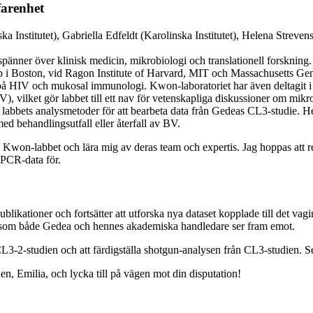
farenhet
a Institutet), Gabriella Edfeldt (Karolinska Institutet), Helena Strev
pänner över klinisk medicin, mikrobiologi och translationell forskning.
i Boston, vid Ragon Institute of Harvard, MIT och Massachusetts Gene
 på HIV och mukosal immunologi. Kwon-laboratoriet har även deltagit i a
, vilket gör labbet till ett nav för vetenskapliga diskussioner om mikro
 labbets analysmetoder för att bearbeta data från Gedeas CL3-studie. He
ed behandlingsutfall eller återfall av BV.
d Kwon-labbet och lära mig av deras team och expertis. Jag hoppas att re
qPCR-data för.
 publikationer och fortsätter att utforska nya dataset kopplade till det va
 som både Gedea och hennes akademiska handledare ser fram emot.
L3-2-studien och att färdigställa shotgun-analysen från CL3-studien. Se
nen, Emilia, och lycka till på vägen mot din disputation!