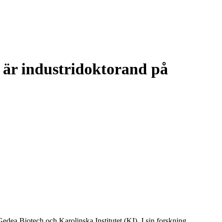
 är industridoktorand på
dea Biotech och Karolinska Institutet (KI). I sin forskning