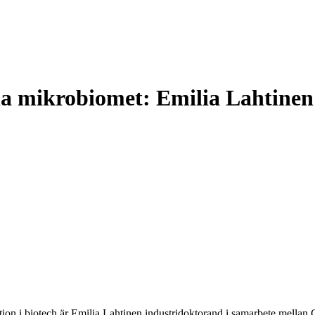
la mikrobiomet: Emilia Lahtinen
on i biotech är Emilia Lahtinen industridoktorand i samarbete mellan Ge