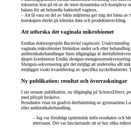
fokuserar hon på ett av de
mest dynamiska och komplexa områ
balans för att behandla bakteriell vaginos.
– Att få vara en del av båda miljöerna ger mig det bästa av
kunskapen direkt på kliniska data och produktutveckling.
Att utforska det vaginala mikrobiomet
Emilias doktorsprojekt
Bacterial vaginosis: Understanding t
vaginala mikrobiomet förändras under och efter behandling a
antibiotikabehandlingar finns tillgängliga är återfallsfrekv
djupet kombinerar Emilia shotgun-metagenomsekvensering 
Shotgun-sekvensering gör det möjligt att undersöka allt mi
möjliggör exakt kvantifiering av specifika nyckelbakterier.
Ny publikation: resultat och överraskningar
I sin senaste publikation, nu tillgänglig på ScienceDirect,
med pHyph beskrivs.
Resultaten visar en gradvis återhämtning av gynnsamma Lact
efter antibiotikabehandling.
– Jag var försiktigt optimistisk inför resultaten och 
intressant. Det var fascinerande att se hur olika mikro