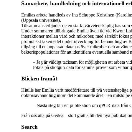
Samarbete, handledning och internationell er
Emilias arbete handleds av Ina Schuppe Koistinen (Karolinsk
(Uppsala universitet).
Tillsammans erbjuder de en stark tvärvetenskaplig bas som s
Under sommaren tillbringade Emilia även tid vid Kwon Lab 
interaktioner mellan värd och mikrober, med särskilt fokus
probiotiskt läkemedel under utveckling för behandling av BV)
tillgång till en anpassad databas över mikrober och använde
bakteriepopulationer för att identifiera eventuella samband m
– Jag är väldigt tacksam för möjligheten att arbeta vi
fokus på shotgun-data för samma prover som vi har 
Blicken framåt
Hittills har Emilia varit medförfattare till två vetenskapliga
doktorsavhandling inom det kommande året – en milstolpe
– Nästa steg blir en publikation om qPCR-data från C
Från oss alla på Gedea – stort grattis till den nya publikatio
Search