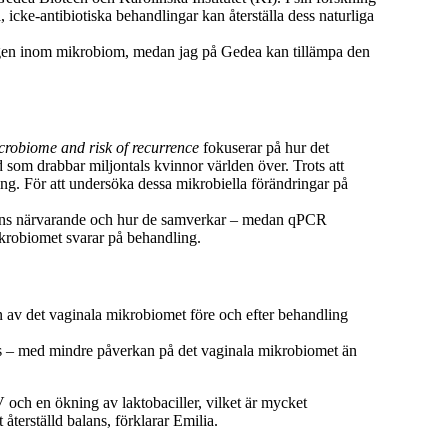
ke-antibiotiska behandlingar kan återställa dess naturliga
kningen inom mikrobiom, medan jag på Gedea kan tillämpa den
icrobiome and risk of recurrence
fokuserar på hur det
 som drabbar miljontals kvinnor världen över. Trots att
ning. För att undersöka dessa mikrobiella förändringar på
 finns närvarande och hur de samverkar – medan qPCR
ikrobiomet svarar på behandling.
en av det vaginala mikrobiomet före och efter behandling
ans – med mindre påverkan på det vaginala mikrobiomet än
V och en ökning av laktobaciller, vilket är mycket
återställd balans, förklarar Emilia.