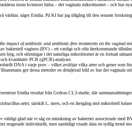
dena inom kvinnors hälsa – det vaginala mikrobiomet – och hur nya, ic
 två världar, säger Emilia. På KI har jag tillgång till den senaste fors
he impact of antibiotic and antibiotic-free treatments on the vaginal m
v bakteriell vaginos (BV) – ett vanligt och ofta återkommande tillstånd
ensen hög, och störningar i det naturliga mikrobiomet är en fortsatt utma
och kvantitativ PCR (qPCR)-analyser.
krobiellt DNA i varje prov – vilket avslöjar vilka arter och gener som
 Tillsammans ger dessa metoder en detaljerad bild av hur det vaginala m
 presenterar Emilia resultat från Gedeas CL3-studie, där sammansättning
obacillus-arter, särskilt L. iners, och en återgång mot mikrobiell bal
blev väldigt glad när vi såg en minskning av bakterier associerade med B
ber reagerade individuellt, men samtidigt visade data en tydlig trend mot 