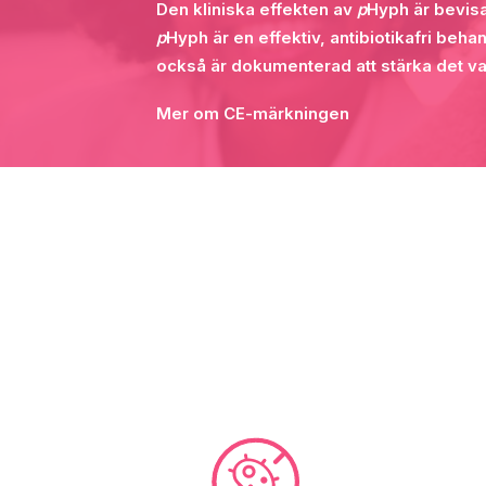
Den kliniska effekten av
p
Hyph är bevis
p
Hyph är en effektiv, antibiotikafri beh
också är dokumenterad att stärka det v
Mer om CE-märkningen