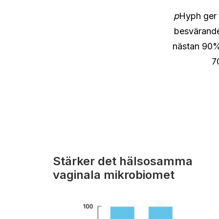
p
Hyph ger 
besvärande 
nästan 90%
7
Stärker det hälsosamma
vaginala mikrobiomet