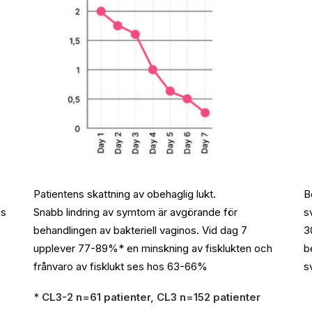
Patientens skattning av obehaglig lukt.
B
ns
Snabb lindring av symtom är avgörande för
s
behandlingen av bakteriell vaginos. Vid dag 7
3
upplever 77-89%* en minskning av fisklukten och
b
frånvaro av fisklukt ses hos 63-66%
s
* CL3-2 n=61 patienter,
CL3 n=152 patienter