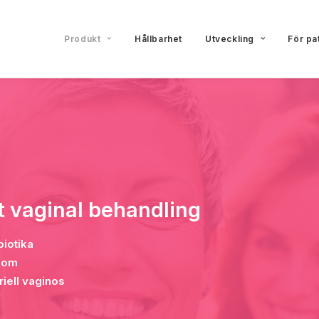
Produkt
Hållbarhet
Utveckling
För pa
 vaginal behandling
biotika
biom
riell vaginos