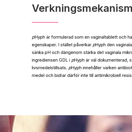
Verkningsmekanis
p
Hyph är formulerad som en vaginaltablett och har
egenskaper. I stället påverkar
p
Hyph den vaginala 
sänka pH och därigenom stärka det vaginala mikr
ingrediensen GDL i
p
Hyph är väl dokumenterad, 
livsmedelstillsats.
p
Hyph innehåller varken antibi
medel och bidrar därför inte till antimikrobiell resi