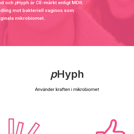
ad och
p
Hyph är CE-märkt enligt MDR.
andling mot bakteriell vaginos som
aginala mikrobiomet.
p
Hyph
Använder kraften i mikrobiomet