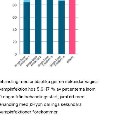
ehandling med antibiotika ger en sekundär vaginal
vampinfektion hos 5,6–17 % av patienterna inom
0 dagar från behandlingsstart, jämfört med
ehandling med
p
Hyph där inga sekundära
vampinfektioner förekommer.