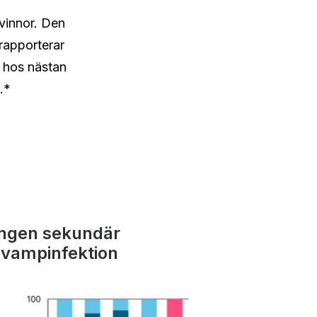
kvinnor. Den
 rapporterar
 hos nästan
.*
Ingen sekundär
svampinfektion