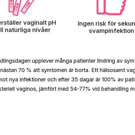
rställer vaginalt pH
Ingen risk för seku
ill naturliga nivåer
svampinfektion
dlingsdagen upplever många patienter lindring av symt
 nästan 70 % att symtomen är borta. Ett hälsosamt vag
mot nya infektioner och efter 35 dagar är 100% av pati
akteriell vaginos, jämfört med 54-77% vid behandling me