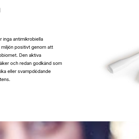
m
 inga antimikrobiella
miljön positivt genom att
obiomet. Den aktiva
säker och redan godkänd som
otika eller svampdödande
stens.