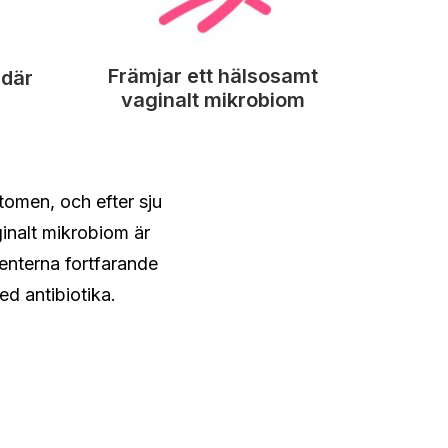
Främjar ett hälsosamt
ndär
vaginalt mikrobiom
omen, och efter sju
inalt mikrobiom är
enterna fortfarande
d antibiotika.