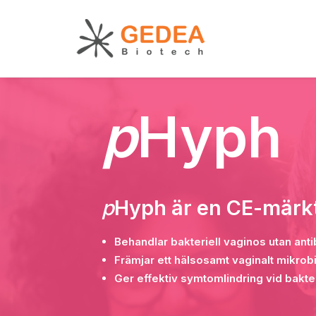
p
Hyph
p
Hyph är en CE-märkt
Behandlar bakteriell vaginos utan anti
Främjar ett hälsosamt vaginalt mikro
Ger effektiv symtomlindring vid bakte