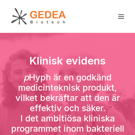
Produkt
Klinisk evidens
Hållbarhet
Utveckling
p
Hyph är en godkänd
För patienter
medicinteknisk produkt,
Nyheter
vilket bekräftar att den är
Om oss
effektiv och säker.
I det ambitiösa kliniska
programmet inom bakteriell
Search