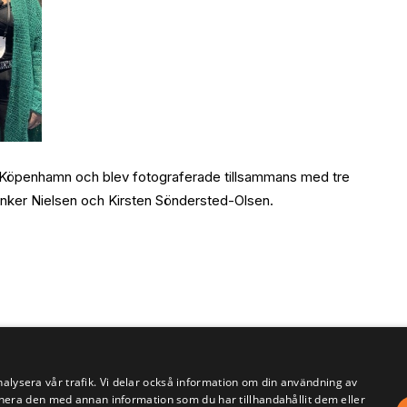
i Köpenhamn och blev fotograferade tillsammans med tre
ker Nielsen och Kirsten Söndersted-Olsen.
nalysera vår trafik. Vi delar också information om din användning av
era den med annan information som du har tillhandahållit dem eller