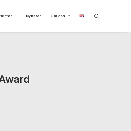
tienter
Nyheter
Om oss
 Award