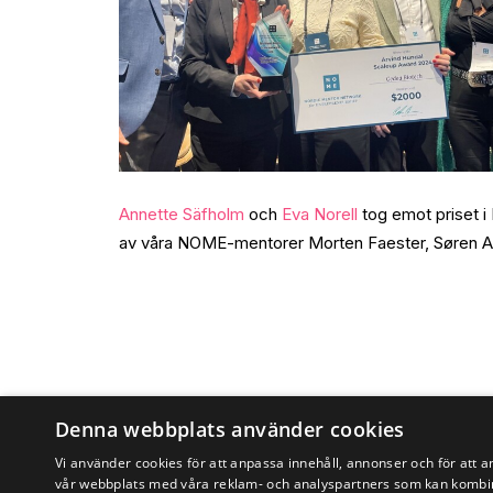
Annette Säfholm
och
Eva Norell
tog emot priset 
av våra NOME-mentorer Morten Faester, Søren An
Denna webbplats använder cookies
Vi använder cookies för att anpassa innehåll, annonser och för att a
vår webbplats med våra reklam- och analyspartners som kan kombin