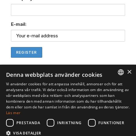
E-mail:
×
Denna webbplats använder cookies
Vi använder cookies för att anpassa innehåll, annonser och för att
ENGLISH
analysera vår trafik. Vi delar också information om din användning av
vår webbplats med våra reklam- och analyspartners som kan
SVENSKA
kombinera den med annan information som du har tillhandahållit
dem eller som de har samlat in från din användning av deras tjänster.
Läs mer
PRESTANDA
INRIKTNING
FUNKTIONER
VISA DETALJER
© 2026 Gedea Biotech. All rights reserved