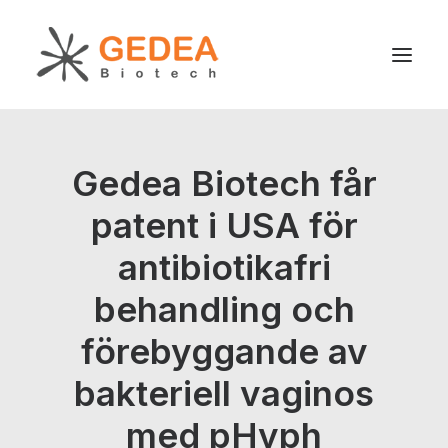
Produkt
Gedea Biotech får
Hållbarhet
patent i USA för
Utveckling
antibiotikafri
För patienter
Nyheter
behandling och
Om oss
förebyggande av
bakteriell vaginos
med pHyph
Search