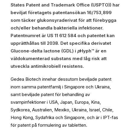
States Patent and Trademark Office (USPTO)) har
beviljat företagets patentansökan 16/753,899
som täcker glukonsyraderivat för att förebygga
och/eller behandla bakteriella infektioner.
Patentnumret är US 11 612 584 och patentet kan
upprätthållas till 2038. Det specifika derivatet
Glucone-delta lactone (GDL) i
p
Hyph™ är en
väldokumenterad substans med låg risk att
utveckla antimikrobiell resistens.
Gedea Biotech innehar dessutom beviljade patent
inom samma patentfamilj i Singapore och Ukraina,
samt beviljade patent för behandling av
svampinfektioner i USA, Japan, Europa, Kina,
Sydkorea, Australien, Mexiko, Ukraina, Israel, Chile,
Hong Kong, Sydafrika och Singapore, och är i IPT-fas
för patent på formulering av tabletten.