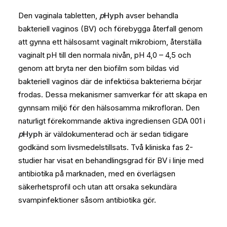
Den vaginala tabletten,
p
Hyph
avser behandla
bakteriell vaginos (BV) och förebygga återfall genom
att gynna ett hälsosamt vaginalt mikrobiom, återställa
vaginalt pH till den normala nivån, pH 4,0 – 4,5 och
genom att bryta ner den biofilm som bildas vid
bakteriell vaginos där de infektiösa bakterierna börjar
frodas. Dessa mekanismer samverkar för att skapa en
gynnsam miljö för den hälsosamma mikrofloran. Den
naturligt förekommande aktiva ingrediensen GDA 001 i
p
Hyph
är väldokumenterad och är sedan tidigare
godkänd som livsmedelstillsats. Två kliniska fas 2-
studier har visat en behandlingsgrad för BV i linje med
antibiotika på marknaden, med en överlägsen
säkerhetsprofil och utan att orsaka sekundära
svampinfektioner såsom antibiotika gör.