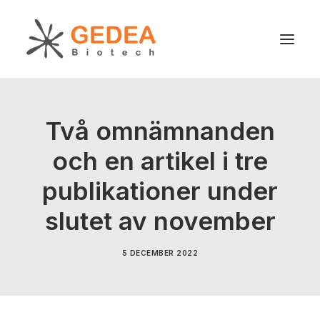
Produkt
Två omnämnanden
Hållbarhet
och en artikel i tre
Utveckling
publikationer under
För patienter
Nyheter
slutet av november
Om oss
5 DECEMBER 2022
Search