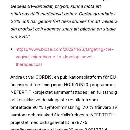
Gedeas BV-kandidat, pHyph, kunna möta ett
otillfredsställt medicinskt behov. Gedea grundades
2015 och har genomfört flera studier för att validera
sin produkt och kommer snart att påbörja en studie
om VVC.”
https://www.biose.com/2022/11/23/targeting-the-
vaginal-microbiome-to-develop-novel-
therapeutics/
Andra ut var CORDIS, en publikationsplattform för EU-
finansierad forskning inom HORIZON20-programmet.
NEFERTITI-projektet sammanfattades i en fullständig
artikel inklusive de viktigaste resultaten som
omfattade 90 % symtomminskning, 70 % frånvaro av
symtom och minskad återfallsfrekvens. NEFERTITI-
projektet med bidragsavtal ID: 878775
medfinansierades av Horizon20 med 2 991 774 €.