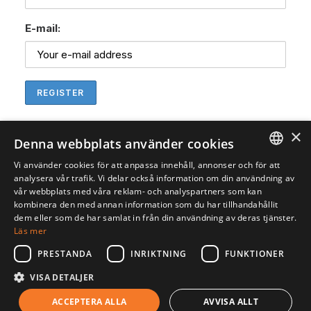
E-mail:
×
Denna webbplats använder cookies
Vi använder cookies för att anpassa innehåll, annonser och för att
ENGLISH
analysera vår trafik. Vi delar också information om din användning av
vår webbplats med våra reklam- och analyspartners som kan
SVENSKA
kombinera den med annan information som du har tillhandahållit
dem eller som de har samlat in från din användning av deras tjänster.
Läs mer
PRESTANDA
INRIKTNING
FUNKTIONER
VISA DETALJER
© 2026 Gedea Biotech. All rights reserved
ACCEPTERA ALLA
AVVISA ALLT