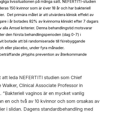
liga livssituationen på många sätt. NEFERTITI-studien
uderas 150 kvinnor som är över 18 år och har bakteriell
er. Det primära målet är att utvärdera klinisk effekt av
are i år botades 82% av kvinnorna kliniskt efter 7 dagars
v alla Amsel kriterier. Denna behandlingstid motsvarar
ter den första behandlingsperioden (dag 0-7) i
t botade att bli randomiserade till förebyggande
ph eller placebo, under fyra månader.
 beträffande
p
Hyphs prevention av återkommande
t att leda NEFERTITI studien som Chief
Walker, Clinical Associate Professor in
. ”Bakteriell vaginos är en mycket vanlig
lan en och två av 10 kvinnor och som orsakas av
ier i slidan. Dagens standardbehandling med