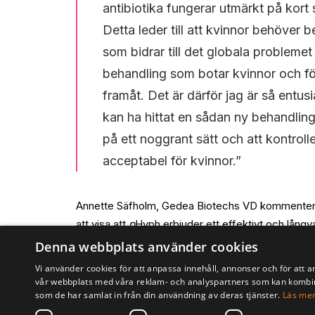
antibiotika fungerar utmärkt på kort 
Detta leder till att kvinnor behöver 
som bidrar till det globala problemet
behandling som botar kvinnor och förh
framåt. Det är därför jag är så entu
kan ha hittat en sådan ny behandling
på ett noggrant sätt och att kontroll
acceptabel för kvinnor.”
Annette Säfholm, Gedea Biotechs VD kommenterar
att visa att
p
Hyph erbjuder ett effektivt och långvari
Denna webbplats använder cookies
*Diagnos av bakteriell vaginos enligt Amsel kriteri
Vi använder cookies för att anpassa innehåll, annonser och för att a
flytning, förekomst av “clue cells” vid mikroskopi,
vår webbplats med våra reklam- och analyspartners som kan kombin
som de har samlat in från din användning av deras tjänster.
Läs me