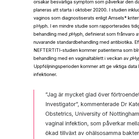
orsakar besvärliga symptom som påverkar den dag
planeras att starta i oktober 20200. I studien inkl
vaginos som diagnostiserats enligt Amsels* kriteri
pHyph. I en mindre studie som rapporterades tidig
behandling med
p
Hyph, definierat som frånvaro a
nuvarande standardbehandling med antibiotika. Ef
NEFTERTITI-studien kommer patienterna som blivi
behandling med en vaginaltablett i veckan av
p
Hy
Uppföljningsperioden kommer att ge viktiga data
infektioner.
”Jag är mycket glad över förtroende
Investigator”, kommenterade Dr Kate 
Obstetrics, University of Nottingham
vaginal infektion, som påverkar mel
ökad tillväxt av ohälsosamma bakter