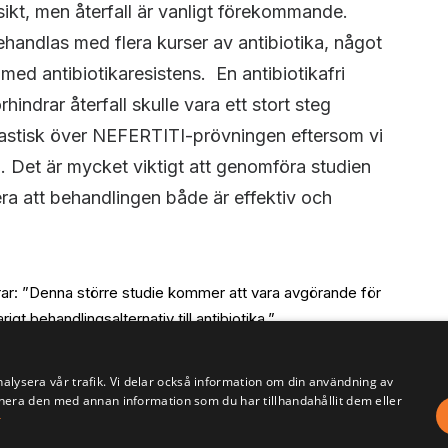
sikt, men återfall är vanligt förekommande.
behandlas med flera kurser av antibiotika, något
 med antibiotikaresistens. En antibiotikafri
indrar återfall skulle vara ett stort steg
siastisk över NEFERTITI-prövningen eftersom vi
. Det är mycket viktigt att genomföra studien
era att behandlingen både är effektiv och
: ”Denna större studie kommer att vara avgörande för
gt behandlingsalternativ till antibiotika.”
erna är minst tre av följande kriterier – tunn vit homogen
nalysera vår trafik. Vi delar också information om din användning av
 pH i vaginalsekret över 4,5 och ”fiskliknande” lukt.
era den med annan information som du har tillhandahållit dem eller
r