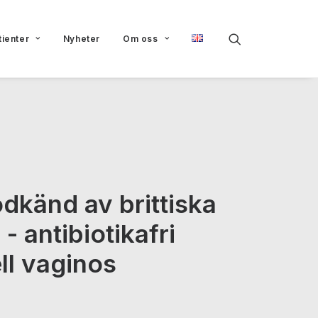
tienter
Nyheter
Om oss
dkänd av brittiska
 antibiotikafri
ll vaginos