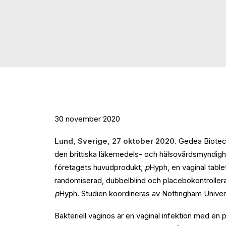
30 november 2020
Lund, Sverige, 27 oktober 2020.
Gedea Biotech
den brittiska läkemedels- och hälsovårdsmyndigh
företagets huvudprodukt,
p
Hyph, en vaginal tablet
randomiserad, dubbelblind och placebokontrollerad 
p
Hyph. Studien koordineras av Nottingham Universi
Bakteriell vaginos är en vaginal infektion med en