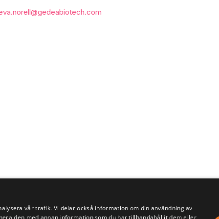
eva.norell@gedeabiotech.com
nalysera vår trafik. Vi delar också information om din användning av
era den med annan information som du har tillhandahållit dem eller