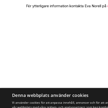
För ytterligare information kontakta Eva Norell på
Denna webbplats använder cookies
Vi använder cookies för att anpassa innehåll, annonser och för att a
vår webbplats med våra reklam- och analyspartners som kan kombin