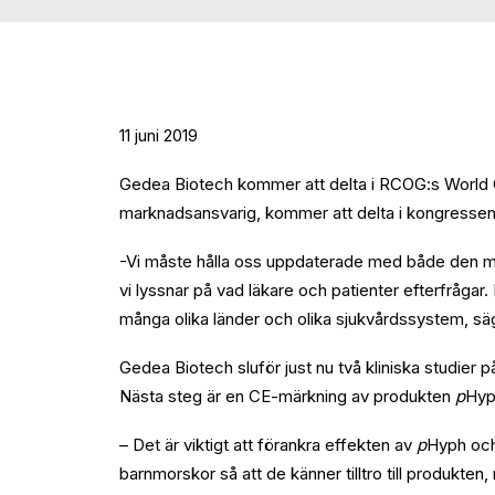
11 juni 2019
Gedea Biotech kommer att delta i RCOG:s World C
marknadsansvarig, kommer att delta i kongressen
-Vi måste hålla oss uppdaterade med både den me
vi lyssnar på vad läkare och patienter efterfrågar.
många olika länder och olika sjukvårdssystem, säg
Gedea Biotech sluför just nu två kliniska studier p
Nästa steg är en CE-märkning av produkten
p
Hyp
– Det är viktigt att förankra effekten av
p
Hyph och
barnmorskor så att de känner tilltro till produkten