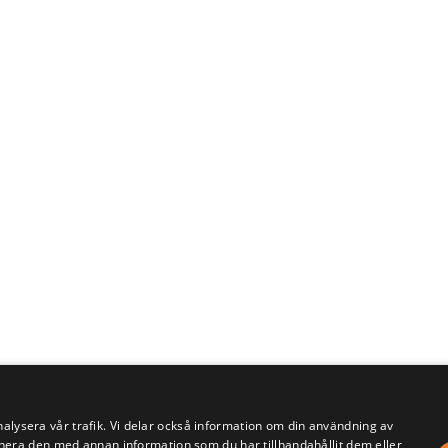
nalysera vår trafik. Vi delar också information om din användning av
era den med annan information som du har tillhandahållit dem eller