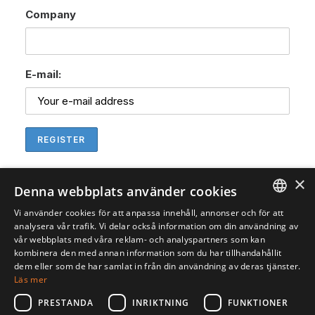
Company
E-mail:
×
Denna webbplats använder cookies
Vi använder cookies för att anpassa innehåll, annonser och för att
ENGLISH
analysera vår trafik. Vi delar också information om din användning av
vår webbplats med våra reklam- och analyspartners som kan
SVENSKA
kombinera den med annan information som du har tillhandahållit
dem eller som de har samlat in från din användning av deras tjänster.
Läs mer
PRESTANDA
INRIKTNING
FUNKTIONER