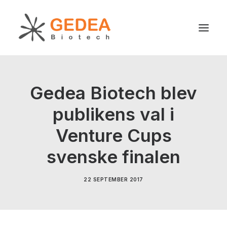
Produkt
Gedea Biotech blev
Hållbarhet
publikens val i
Utveckling
Venture Cups
För patienter
Nyheter
svenske finalen
Om oss
22 SEPTEMBER 2017
Search