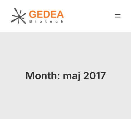
Produkt
Hållbarhet
Utveckling
Month: maj 2017
För patienter
Nyheter
Om oss
Search