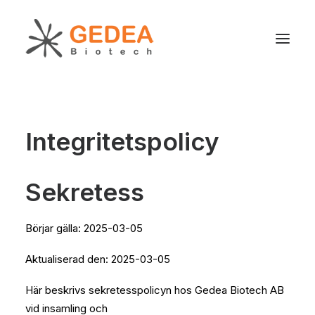
Produkt
Integritetspolicy
Hållbarhet
Utveckling
Sekretess
För patienter
Nyheter
Börjar gälla: 2025-03-05
Om oss
Aktualiserad den: 2025-03-05
Här beskrivs sekretesspolicyn hos Gedea Biotech AB
Search
vid insamling och