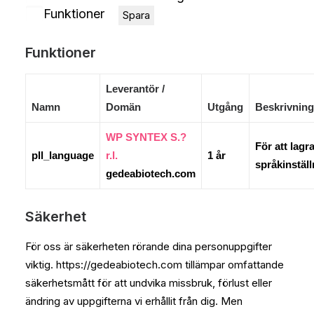
Funktioner
Spara
Funktioner
Leverantör /
Namn
Domän
Utgång
Beskrivning
WP SYNTEX S.?
För att lagr
pll_language
r.l.
1 år
språkinställ
gedeabiotech.com
Säkerhet
För oss är säkerheten rörande dina personuppgifter
viktig. https://gedeabiotech.com tillämpar omfattande
säkerhetsmått för att undvika missbruk, förlust eller
ändring av uppgifterna vi erhållit från dig. Men