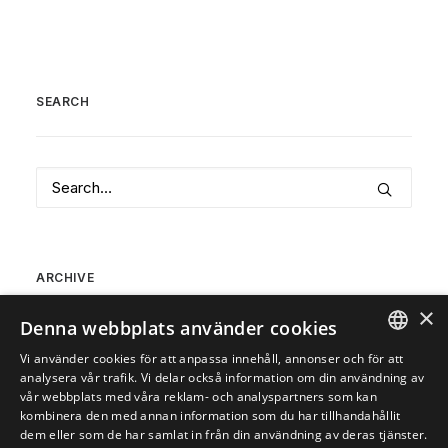
SEARCH
ARCHIVE
×
Denna webbplats använder cookies
Archive
Vi använder cookies för att anpassa innehåll, annonser och för att
ENGLISH
analysera vår trafik. Vi delar också information om din användning av
vår webbplats med våra reklam- och analyspartners som kan
SVENSKA
kombinera den med annan information som du har tillhandahållit
dem eller som de har samlat in från din användning av deras tjänster.