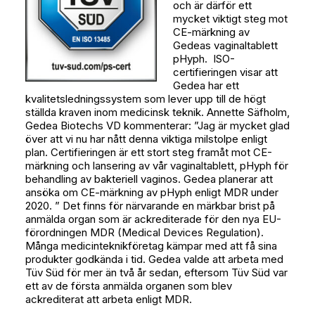
och är därför ett
mycket viktigt steg mot
CE-märkning av
Gedeas vaginaltablett
pHyph. ISO-
certifieringen visar att
Gedea har ett
kvalitetsledningssystem som lever upp till de högt
ställda kraven inom medicinsk teknik. Annette Säfholm,
Gedea Biotechs VD kommenterar: ”Jag är mycket glad
över att vi nu har nått denna viktiga milstolpe enligt
plan. Certifieringen är ett stort steg framåt mot CE-
märkning och lansering av vår vaginaltablett, pHyph för
behandling av bakteriell vaginos. Gedea planerar att
ansöka om CE-märkning av pHyph enligt MDR under
2020. ” Det finns för närvarande en märkbar brist på
anmälda organ som är ackrediterade för den nya EU-
förordningen MDR (Medical Devices Regulation).
Många medicinteknikföretag kämpar med att få sina
produkter godkända i tid. Gedea valde att arbeta med
Tüv Süd för mer än två år sedan, eftersom Tüv Süd var
ett av de första anmälda organen som blev
ackrediterat att arbeta enligt MDR.