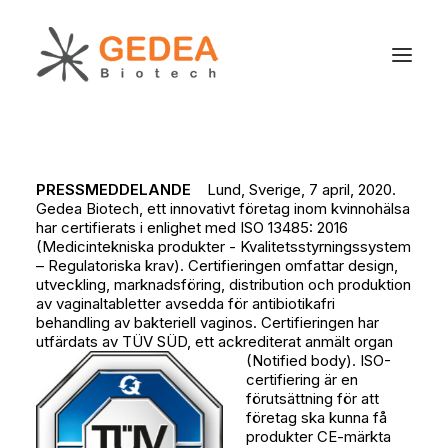
Produkt
PRESSMEDDELANDE
Lund, Sverige, 7 april, 2020.
Hållbarhet
Gedea Biotech, ett innovativt företag inom kvinnohälsa
har certifierats i enlighet med ISO 13485: 2016
Utveckling
(Medicintekniska produkter - Kvalitetsstyrningssystem
För patienter
– Regulatoriska krav). Certifieringen omfattar design,
utveckling, marknadsföring, distribution och produktion
Nyheter
av vaginaltabletter avsedda för antibiotikafri
behandling av bakteriell vaginos. Certifieringen har
Om oss
utfärdats av TÜV SÜD, ett ackrediterat anmält organ
(Notified body).
ISO-
certifiering är en
förutsättning för att
företag ska kunna få
Search
produkter CE-märkta